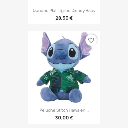
Doudou Plat Tigrou Disney Baby
28,50 €
favorite_border
Peluche Stitch Hawaien...
30,00 €