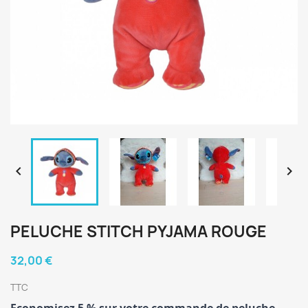


PELUCHE STITCH PYJAMA ROUGE
32,00 €
TTC