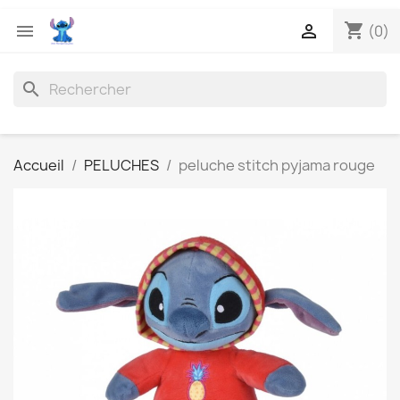
shopping_cart


(0)
search
Accueil
PELUCHES
peluche stitch pyjama rouge