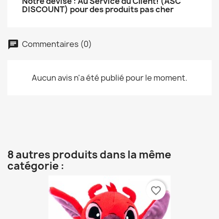
Notre devise : Au Service du Client! (ASC
DISCOUNT) pour des produits pas cher
Commentaires (0)
Aucun avis n'a été publié pour le moment.
8 autres produits dans la même
catégorie :
favorite_border